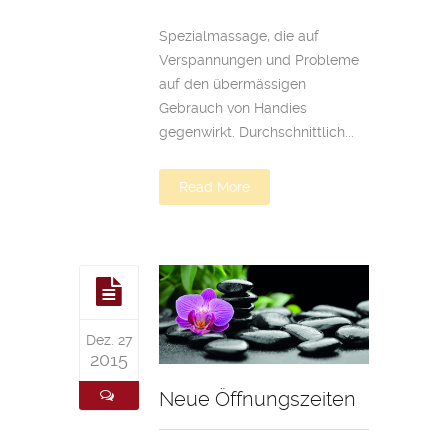
Spezialmassage, die auf
Verspannungen und Probleme
auf den übermässigen
Gebrauch von Handies
gegenwirkt. Durchschnittlich...
Read More
Dez. 27
2015
Neue Öffnungszeiten